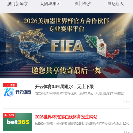
璇︾粏閿欒淇℃伅:
IIS Web Core
:80/a/posuishebei/2018/0730/34141.ht
妯″潡
璇锋眰
ml
鐨 URL
MapRequestHan
閫氱煡
dler
D:\wwwroot\ifeelycn\wwwroot\a\posui
鐗╃悊璺
shebei\2018\0730\34141.html
StaticFile
澶勭悊
緞
绋嬪簭
鐧诲綍
鍖垮悕
0x80070002
閿欒
鏂规硶
浠ｇ爜
鐧诲綍
鍖垮悕
鐢ㄦ埛
璇︾粏淇℃伅:
姝ら敊璇〃鏄庢枃浠舵垨鐩綍鍦ㄦ湇鍔″櫒涓婁笉瀛樺湪銆傝鍒涘缓鏂囦欢
鎴栫洰褰曞苟閲嶆柊灏濊瘯璇锋眰銆
鏌ョ湅璇︾粏淇℃伅 »
XML 地图