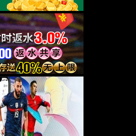
题，请及时联系我们删除！
Follow us
-64455125
.
蜀ICP备19033017号-1
官方微信公众号
25