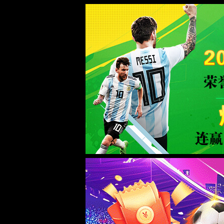
CHINA·44118太阳成城-品牌官
menu
close
案例效果
Cream style
奶油风格
modern light luxury
轻奢高定
Modern mi
品牌简介
招商加盟
新闻资讯
服务支持
Contact US
客服热线：028-64455125
招商专线：13699052660
Address
四川成都 邛崃羊安工业园
Follow US
Contacts