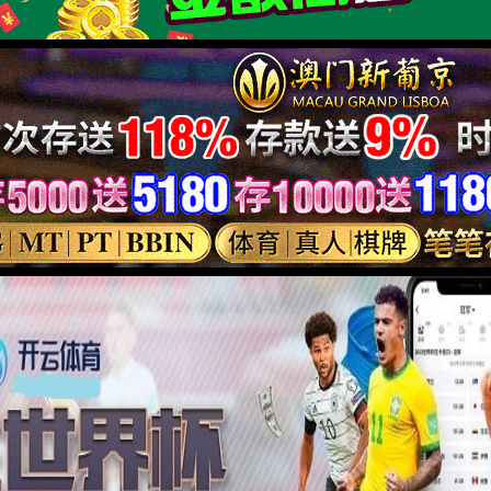
于网络，版权归原作者所有，无法核实真实出处，如涉及侵权问
4118太阳成城-品牌官网 All rights reserved. 地址：四川成都 邛崃羊安工业园. 电话:
028
太阳成城官方网保留更改产品设计与规格的权利
买时请注意咨询44118太阳成城官方网终端导购或拨打服务热线电话：
028-644551